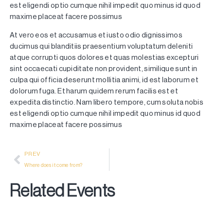
est eligendi optio cumque nihil impedit quo minus id quod
maxime placeat facere possimus
At vero eos et accusamus et iusto odio dignissimos
ducimus qui blanditiis praesentium voluptatum deleniti
atque corrupti quos dolores et quas molestias excepturi
sint occaecati cupiditate non provident, similique sunt in
culpa qui officia deserunt mollitia animi, id est laborum et
dolorum fuga. Et harum quidem rerum facilis est et
expedita distinctio. Nam libero tempore, cum soluta nobis
est eligendi optio cumque nihil impedit quo minus id quod
maxime placeat facere possimus
PREV
Where does it come from?
Related Events
08/08