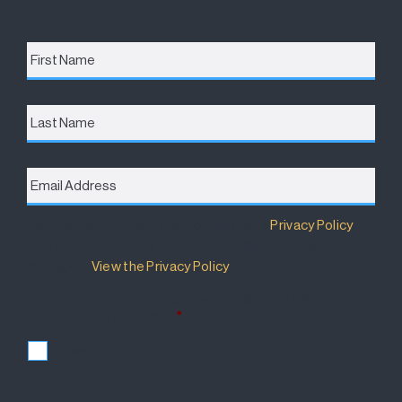
First
Name
*
Last
Name
Email
Address
*
Destination Brisbane Consortium has a
Privacy Policy
that details how your information will be used and
managed.
View the Privacy Policy
.
I accept the terms of the Privacy Policy and wish to
subscribe for updates.
*
I accept