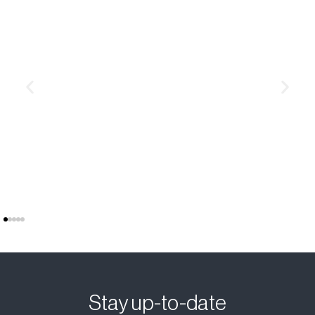
Where does it come from?
Contrary to popular belief, Lorem Ipsum is not simply
random text. It has roots in a piece of classical Latin
Stay up-to-date