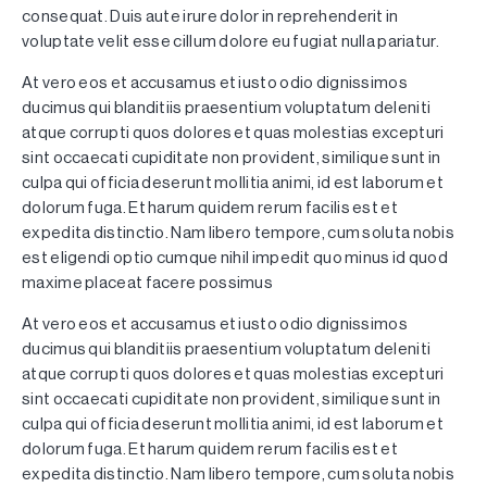
consequat. Duis aute irure dolor in reprehenderit in
voluptate velit esse cillum dolore eu fugiat nulla pariatur.
At vero eos et accusamus et iusto odio dignissimos
ducimus qui blanditiis praesentium voluptatum deleniti
atque corrupti quos dolores et quas molestias excepturi
sint occaecati cupiditate non provident, similique sunt in
culpa qui officia deserunt mollitia animi, id est laborum et
dolorum fuga. Et harum quidem rerum facilis est et
expedita distinctio. Nam libero tempore, cum soluta nobis
est eligendi optio cumque nihil impedit quo minus id quod
maxime placeat facere possimus
At vero eos et accusamus et iusto odio dignissimos
ducimus qui blanditiis praesentium voluptatum deleniti
atque corrupti quos dolores et quas molestias excepturi
sint occaecati cupiditate non provident, similique sunt in
culpa qui officia deserunt mollitia animi, id est laborum et
dolorum fuga. Et harum quidem rerum facilis est et
expedita distinctio. Nam libero tempore, cum soluta nobis