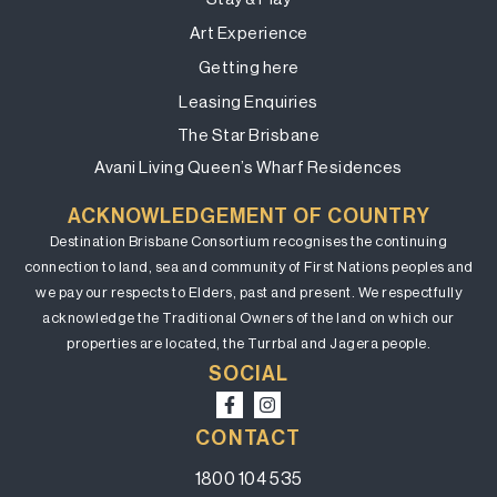
Art Experience
Getting here
Leasing Enquiries
The Star Brisbane
Avani Living Queen’s Wharf Residences
ACKNOWLEDGEMENT OF COUNTRY
Destination Brisbane Consortium recognises the continuing
connection to land, sea and community of First Nations peoples and
we pay our respects to Elders, past and present. We respectfully
acknowledge the Traditional Owners of the land on which our
properties are located, the Turrbal and Jagera people.
SOCIAL
CONTACT
1800 104 535